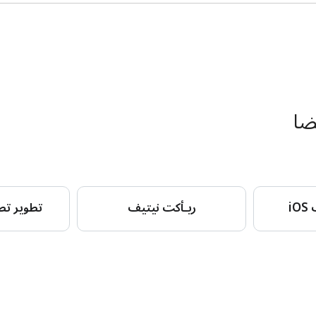
i
ريـأكت نيتيف
تطوير تط