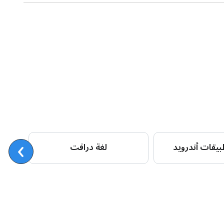
›
بيقات أندرويد
لغة درافت