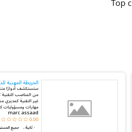
Top c
الخريطة المهنية لل
ستستكشف أدوارًا متنوع
من المناصب التقنية كع
غير التقنية كمديري م
مهارات ومسؤوليات كل 
marc assaad
0.00
.
٠ ثانية
جميع المست