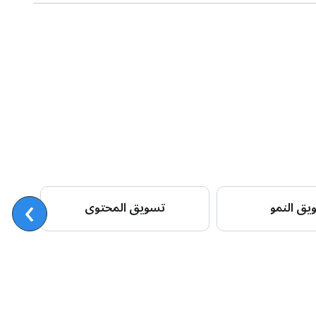
›
التس
يق النمو
تسويق المحتوى