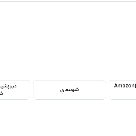
الشحن من أمازون (Amazon
دروبشيب
شوبيفاي
شو