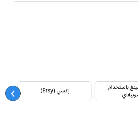
›
ينغ باستخدام
إتسي (Etsy)
بيفاي