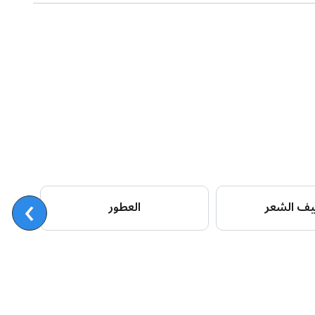
›
ف الشعر
العطور