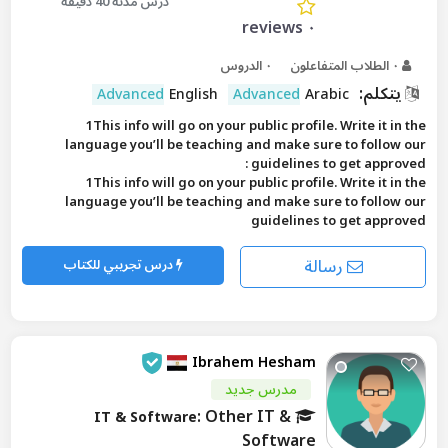
درس مدته 40 دقيقة
٠ reviews
٠ الطلاب المتفاعلون
٠ الدروس
يتكلم:
Advanced
English
Advanced
Arabic
1This info will go on your public profile. Write it in the
language you’ll be teaching and make sure to follow our
guidelines to get approved :
1This info will go on your public profile. Write it in the
language you’ll be teaching and make sure to follow our
guidelines to get approved
رسالة
درس تجريبي للكتاب
Ibrahem Hesham
مدرس جديد
: Other IT &
IT & Software
Software