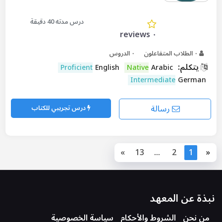
درس مدته 40 دقيقة
٠ reviews
٠ الطلاب المتفاعلون
٠ الدروس
يتكلم:
Proficient
English
Native
Arabic
Intermediate
German
رسالة
درس تجريبي للكتاب
»
13
...
2
1
«
نبذة عن المعهد
من نحن
الشروط والأحكام
سياسة الخصوصية